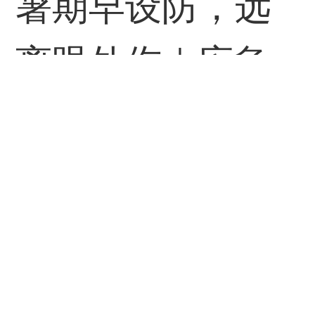
女童身上，而且强暴
暑期早设防，远
女童的行为有时竟发
离眼外伤｜应急
生在美国基督教教会
医课堂
管辖的产业内。……
健康中国微信公众
南京被强暴妇女的人
号
08-10
数约20000人。
——这些犯罪不