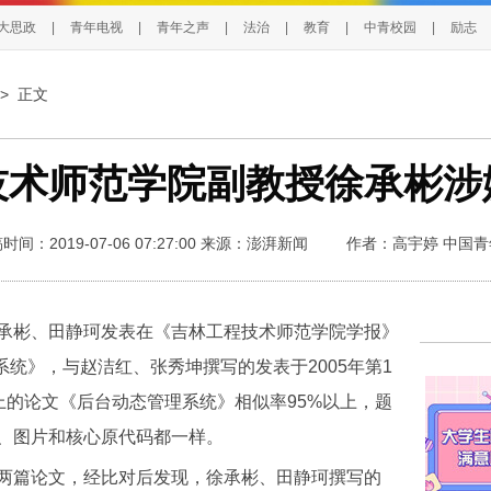
大思政
|
青年电视
|
青年之声
|
法治
|
教育
|
中青校园
|
励志
> 正文
技术师范学院副教授徐承彬涉
时间：2019-07-06 07:27:00
来源：澎湃新闻
作者：高宇婷
中国青
彬、田静珂发表在《吉林工程技术师范学院学报》
系统》，与赵洁红、张秀坤撰写的发表于2005年第1
上的论文《后台动态管理系统》相似率95%以上，题
、图片和核心原代码都一样。
篇论文，经比对后发现，徐承彬、田静珂撰写的