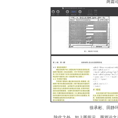
两篇
徐承彬、田静
除此之外，如上图所示，两篇论文表