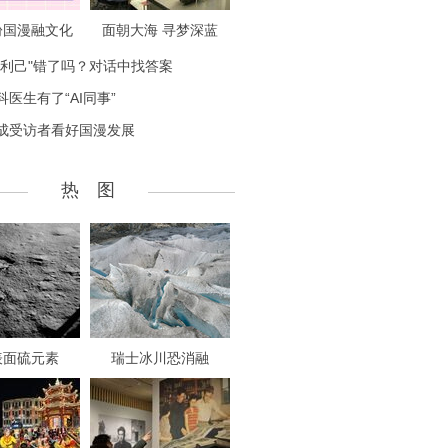
盼国漫融文化
面朝大海 寻梦深蓝
致利己"错了吗？对话中找答案
科医生有了“AI同事”
成受访者看好国漫发展
热 图
表面硫元素
瑞士冰川恐消融