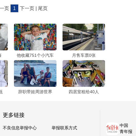
上一页
1
下一页 | 尾页
藤
他收藏751个小汽车
月售车票0张
瓶
辞职带娃周游世界
四居室租给40人
更多链接
中国
不良信息举报中心
举报联系方式
青年报