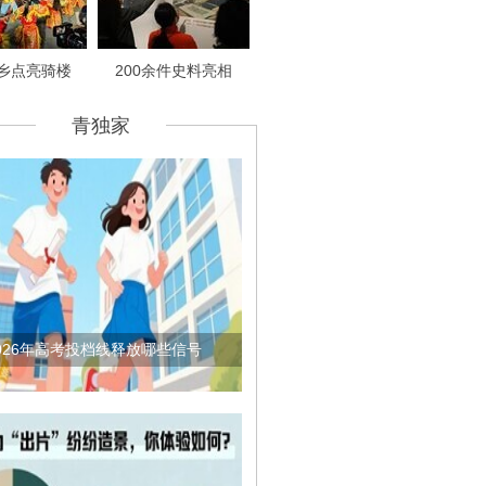
乡点亮骑楼
200余件史料亮相
青独家
026年高考投档线释放哪些信号