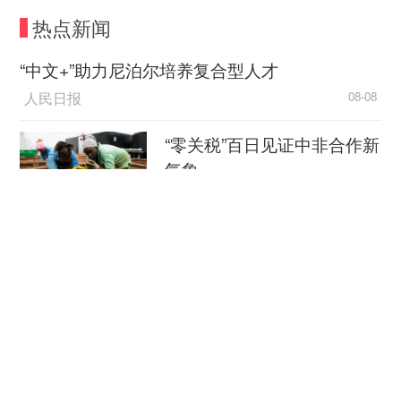
最低工资标准，如合肥月缴存基数下限按现行的市
热点新闻
最低工资标准1550元执行。也有地方以职工平均工
资的60%作为下限，如石家庄月缴存基数最低为
“中文+”助力尼泊尔培养复合型人才
2018年度在岗职工月平均工资的60%，即3695
人民日报
08-08
元。
“零关税”百日见证中非合作新
住房公积金缴存比例可申请降低
气象
《住房公积金管理条例》规定，职工住房公积
新华社
08-08
金的月缴存额为职工本人上一年度月平均工资乘以
职工住房公积金缴存比例。
外媒：外贸强劲增长凸显中
国经济韧性
值得注意的是，全国多数地区住房公积金缴存
总台环球资讯广播
08-08
比例为5%-12%之间，而上海市公积金管理中心的
通知显示，2019年度上海市职工本人和单位住房公
消费新图景｜跨界融合拉长
积金缴存比例为各5%-7%。
夏日经济消费链条