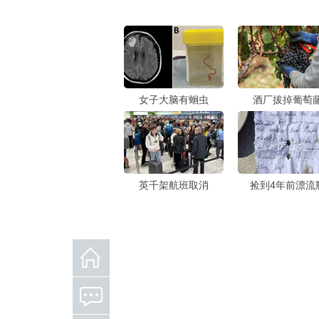
女子大脑有蛔虫
酒厂拔掉葡萄
英千架航班取消
捡到4年前漂流