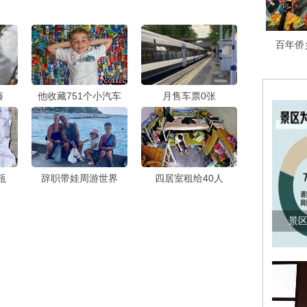
百年侨
藤
他收藏751个小汽车
月售车票0张
瓶
辞职带娃周游世界
四居室租给40人
景区