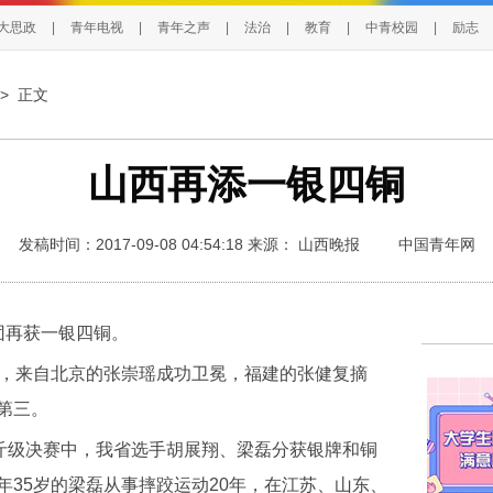
大思政
|
青年电视
|
青年之声
|
法治
|
教育
|
中青校园
|
励志
> 正文
山西再添一银四铜
发稿时间：2017-09-08 04:54:18
来源：
山西晚报
中国青年网
再获一银四铜。
，来自北京的张崇瑶成功卫冕，福建的张健复摘
第三。
斤级决赛中，我省选手胡展翔、梁磊分获银牌和铜
35岁的梁磊从事摔跤运动20年，在江苏、山东、