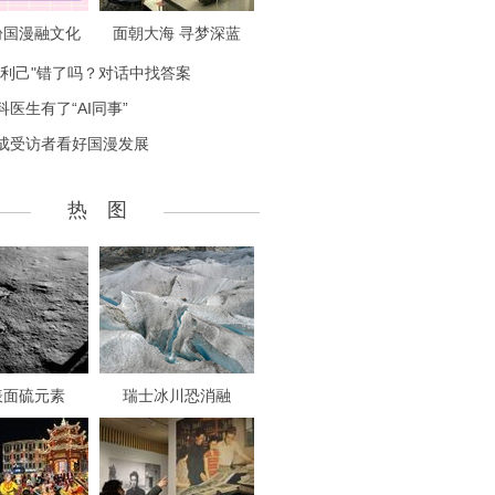
盼国漫融文化
面朝大海 寻梦深蓝
致利己"错了吗？对话中找答案
科医生有了“AI同事”
成受访者看好国漫发展
热 图
表面硫元素
瑞士冰川恐消融