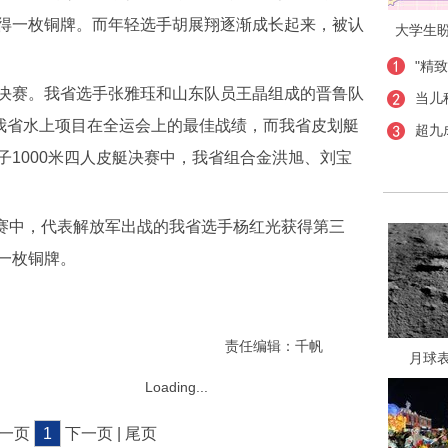
得一枚铜牌。而年轻选手胡展翔逐渐成长起来，被认
大学生
"精
赛。我省选手张雅珏和山东队员王晶组成的晋鲁队
当儿
了我省水上项目在全运会上的最佳战绩，而我省皮划艇
超九
1000米四人皮艇决赛中，我省组合金洪旭、刘宝
赛中，代表解放军出战的我省选手杨红光获得第三
一枚铜牌。
责任编辑：千帆
月球
Loading...
上一页
1
下一页 | 尾页