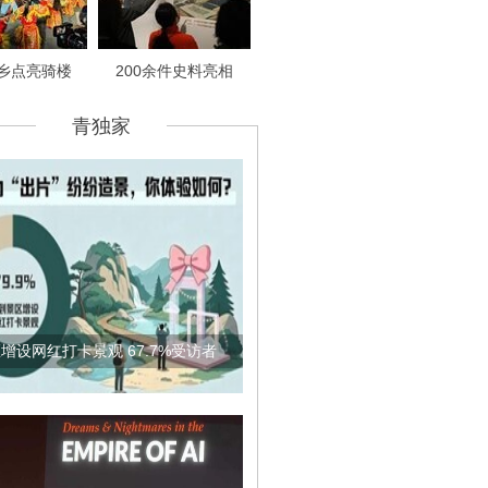
乡点亮骑楼
200余件史料亮相
青独家
增设网红打卡景观 67.7%受访者