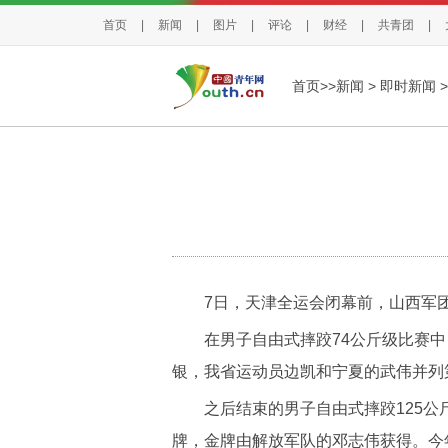
首页
|
新闻
|
图片
|
评论
|
财经
|
共青团
|
首页>>
新闻
>
即时新闻
>
7日，天津全运会闭幕前，山西军团
在男子自由式摔跤74公斤级比赛中
银，我省运动员边凯和宁夏的武伟并列
之后结束的男子自由式摔跤125公
牌，金牌由解放军队的邓志伟获得。今年