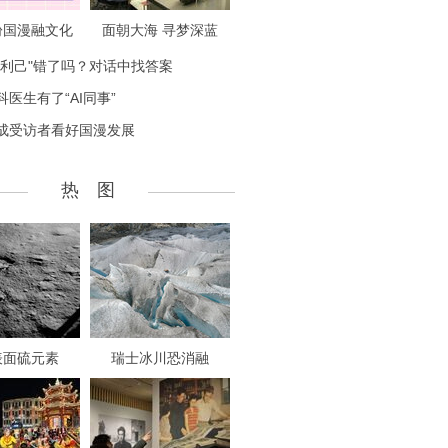
盼国漫融文化
面朝大海 寻梦深蓝
致利己"错了吗？对话中找答案
科医生有了“AI同事”
成受访者看好国漫发展
热 图
表面硫元素
瑞士冰川恐消融