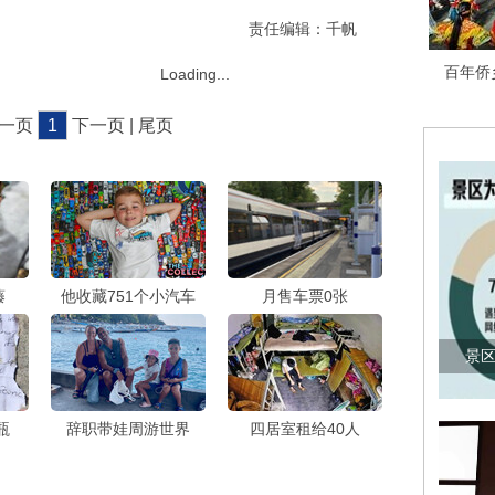
责任编辑：千帆
百年侨
Loading...
上一页
1
下一页 | 尾页
藤
他收藏751个小汽车
月售车票0张
景区
瓶
辞职带娃周游世界
四居室租给40人