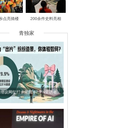
乡点亮骑楼
200余件史料亮相
青独家
增设网红打卡景观 67.7%受访者