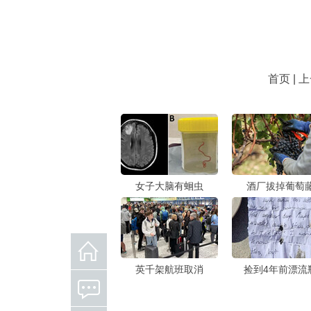
首页 | 
女子大脑有蛔虫
酒厂拔掉葡萄
英千架航班取消
捡到4年前漂流