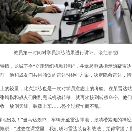
教员第一时间对学员演练结果进行讲评。余红春/摄
情，龙城下令“立即组织机动转移”，并拿起电话指示隐蔽雷达
前，他和战友们共同商议的雷达“补网”方案，决定隐蔽雷达，
的较量，此次演练也是一次对学员意志上的考验。在某雷达站
张靖楷和战友们刚刚完成机动转移，就再次接到转移命令。他们
收，放倒天线、装载上车……整个过程忙而不乱。
地出发！”当马达轰鸣，车辆开至雷达阵地，张靖楷紧绷的神经
慨说：“过去在课堂里，我们研习雷达装备和战法，觉得掌握了