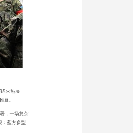
演练火热展
开帷幕。
署，一场复杂
报：蓝方多型