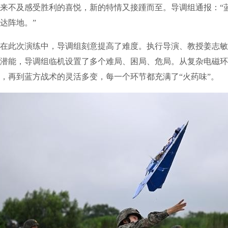
不及感受胜利的喜悦，新的特情又接踵而至。导调组通报：“
达阵地。”
此次演练中，导调组刻意提高了难度。执行导演、教授姜志敏
潜能，导调组临机设置了多个难局、困局、危局。从复杂电磁环
，再到蓝方战术的灵活多变，每一个环节都充满了“火药味”。