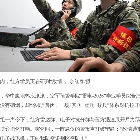
，红方学员正在研判“敌情”。余红春/摄
中腹地热浪滚滚，空军预警学院“雷电-2026”毕业学员综合
没有硝烟，却“杀机”四伏，一场“实兵+虚兵+数兵”体系对抗拉
一声令下，红方雷达群、电子对抗分群与蓝方迅速展开兵力部
博弈悄然打响。突然间，一阵急促的警报声打破宁静：“敌情通
电子战飞机，正向我防空识别区突防！”