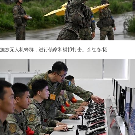
放无人机蜂群，进行侦察和模拟打击。余红春/摄