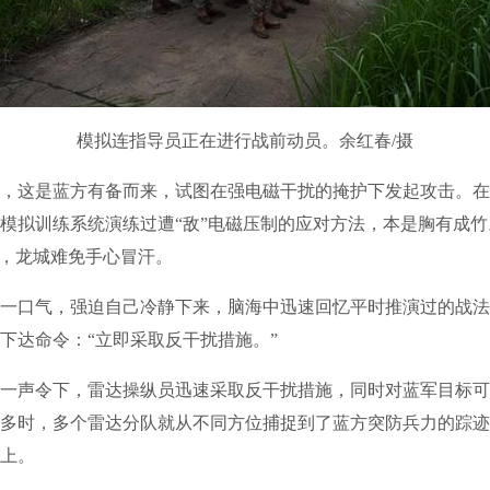
模拟连指导员正在进行战前动员。余红春/摄
这是蓝方有备而来，试图在强电磁干扰的掩护下发起攻击。在
模拟训练系统演练过遭“敌”电磁压制的应对方法，本是胸有成
情，龙城难免手心冒汗。
口气，强迫自己冷静下来，脑海中迅速回忆平时推演过的战法
下达命令：“立即采取反干扰措施。”
声令下，雷达操纵员迅速采取反干扰措施，同时对蓝军目标可
多时，多个雷达分队就从不同方位捕捉到了蓝方突防兵力的踪迹
上。