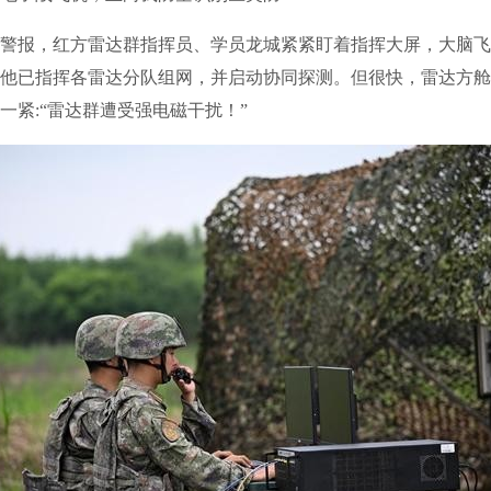
报，红方雷达群指挥员、学员龙城紧紧盯着指挥大屏，大脑飞
他已指挥各雷达分队组网，并启动协同探测。但很快，雷达方舱
一紧:“雷达群遭受强电磁干扰！”