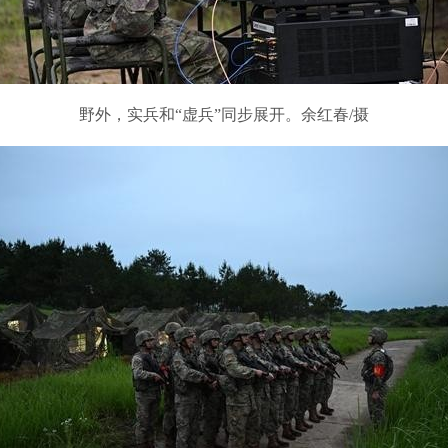
野外，实兵和“虚兵”同步展开。余红春/摄