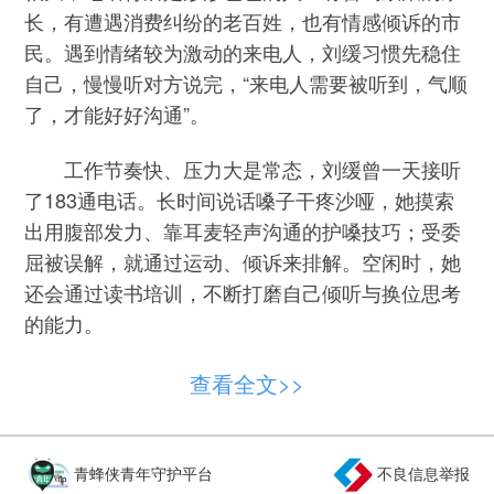
长，有遭遇消费纠纷的老百姓，也有情感倾诉的市
民。遇到情绪较为激动的来电人，刘缓习惯先稳住
自己，慢慢听对方说完，“来电人需要被听到，气顺
了，才能好好沟通”。
工作节奏快、压力大是常态，刘缓曾一天接听
了183通电话。长时间说话嗓子干疼沙哑，她摸索
出用腹部发力、靠耳麦轻声沟通的护嗓技巧；受委
屈被误解，就通过运动、倾诉来排解。空闲时，她
还会通过读书培训，不断打磨自己倾听与换位思考
的能力。
在日常接线中，她和同事一直学着用心共情，
查看全文>>
不是随口说一句“我理解你”，而是真正站在对方的
角度去感受焦急与无助。为了把事办妥，刘缓坚持
用“5W1H”（何时、何地、何人、何事、为何、如
青蜂侠青年守护平台
不良信息举报