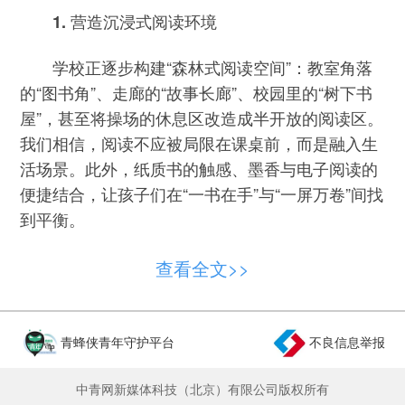
1. 营造沉浸式阅读环境
学校正逐步构建“森林式阅读空间”：教室角落
的“图书角”、走廊的“故事长廊”、校园里的“树下书
屋”，甚至将操场的休息区改造成半开放的阅读区。
我们相信，阅读不应被局限在课桌前，而是融入生
活场景。此外，纸质书的触感、墨香与电子阅读的
便捷结合，让孩子们在“一书在手”与“一屏万卷”间找
到平衡。
2. 以兴趣为纽带，让阅读“动”起来
查看全文>>
我们尝试将阅读与跨学科实践结合。例如，阅
读《海底两万里》后，孩子们一起探究书中涉及的
青蜂侠青年守护平台
不良信息举报
海洋生物，一起制作简易潜水艇模型；阅读《中国
神话故事》时，绘制神话人物形象和场景，学习传
中青网新媒体科技（北京）有限公司版权所有